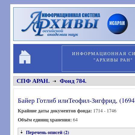
Перейти к основному содержанию
ИНФОРМАЦИОННАЯ С
"АРХИВЫ РАН"
СПФ АРАН.
Фонд 784.
Байер Готлиб илиТеофил-Зигфрид, (1694
Крайние даты документов фонда:
1714 - 1746
Объём единиц хранения:
64
Перечень описей (2)