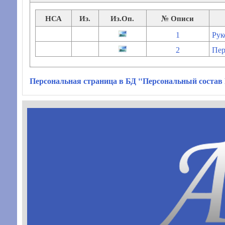
НСА
Из.
Из.Оп.
№ Описи
1
Рук
2
Пер
Персональная страница в БД "Персональный состав