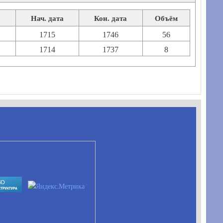
Нач. дата
Кон. дата
Объём
1715
1746
56
1714
1737
8