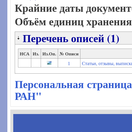
Крайние даты документ
Объём единиц хранени
Перечень описей (1)
НСА
Из.
Из.Оп.
№ Описи
1
Статьи, отзывы, выписк
Персональная страница
РАН"