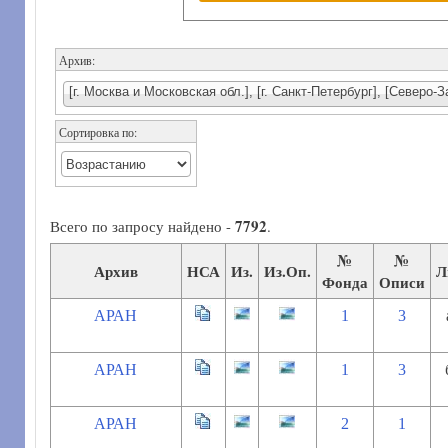
Архив:
[г. Москва и Московская обл.], [г. Санкт-Петербург], [Северо
Сортировка по:
7792
Всего по запросу найдено -
.
№
№
Архив
НСА
Из.
Из.Оп.
Л
Фонда
Описи
АРАН
1
3
АРАН
1
3
АРАН
2
1